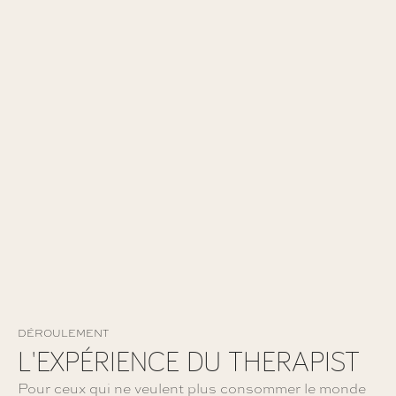
CONSTRUIRE VOTRE VOYAGE
COMMENÇONS PAR UNE CONVERSATION
Nous vous demandons ce que vous voulez ressentir.
Notre rôle est d’écouter puis créer un itinéraire qui vous est
fidèle.
FAITES CRÉER VOTRE VOYAGE
DÉROULEMENT
L'EXPÉRIENCE DU THERAPIST
Pour ceux qui ne veulent plus consommer le monde