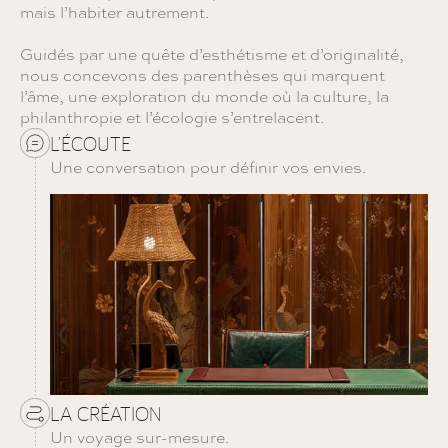
mais l’habiter autrement.
Guidés par une quête d’esthétisme et d’originalité,
nous concevons des parenthèses qui marquent
l’âme, une exploration du monde où la culture, la
philanthropie et l’écologie s’entrelacent.
L’ÉCOUTE
Une conversation pour définir vos envies.
LA CRÉATION
Un voyage sur-mesure.